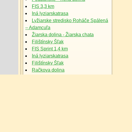
FIS 3,3 km
Iná lyziarskatrasa
Lyžiarske stredisko Roháče Spálená
– Adamcuľa
Žiarska dolina - Žiarska chata
Filištínsky Šľak
FIS Sprint 1,4 km
Iná lyziarskatrasa
Filištínsky Šľak
Račkova dolina
FIS 2,5 km - Okolo Slepého plesa
Štrbské pleso nástup
FIS Sprint 1,6 km
FIS 5 km - Okruh Furkota
/zimna-mapa
Starolesnianské lúky
Turistický okruh
Filištínsky Šľak
Podbanské - Kôprová dolina -