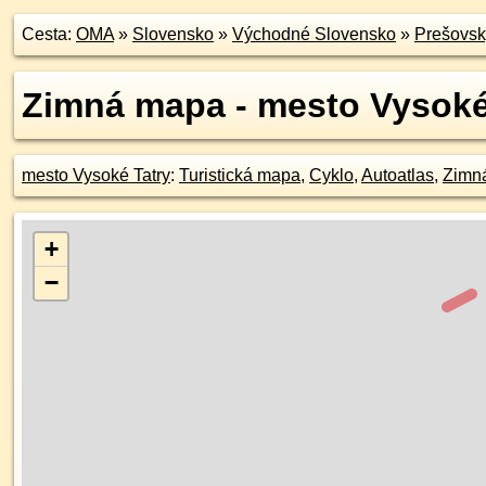
Cesta:
OMA
»
Slovensko
»
Východné Slovensko
»
Prešovsk
Zimná mapa - mesto Vysoké
mesto Vysoké Tatry
:
Turistická mapa
,
Cyklo
,
Autoatlas
,
Zimn
+
−