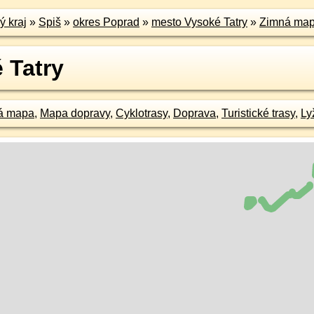
ý kraj
»
Spiš
»
okres Poprad
»
mesto Vysoké Tatry
»
Zimná ma
 Tatry
á mapa
,
Mapa dopravy
,
Cyklotrasy
,
Doprava
,
Turistické trasy
,
Ly