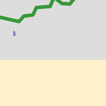
dové dáta ©
OpenStreetMap
vrstva
Freemap.sk
, viac na
https://mesto-vysoke-tatry.oma.sk