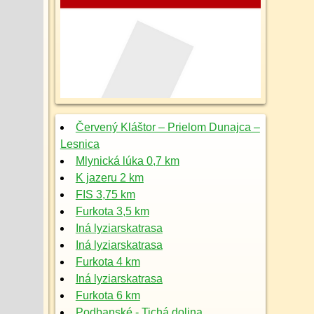
Červený Kláštor – Prielom Dunajca –
Lesnica
Mlynická lúka 0,7 km
K jazeru 2 km
FIS 3,75 km
Furkota 3,5 km
Iná lyziarskatrasa
Iná lyziarskatrasa
Furkota 4 km
Iná lyziarskatrasa
Furkota 6 km
Podbanské - Tichá dolina