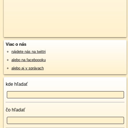
Viac o nás
nájdete nás na twittri
alebo na faceboooku
alebo aj v správach
kde hľadať
čo hľadať