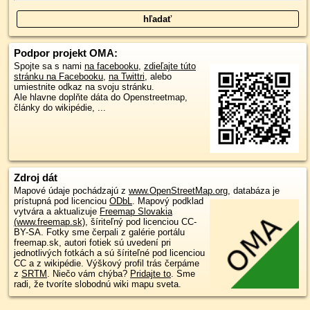
Podpor projekt OMA:
Spojte sa s nami
na facebooku
,
zdieľajte túto
stránku na Facebooku
,
na Twittri
, alebo
umiestnite odkaz na svoju stránku.
Ale hlavne doplňte dáta do Openstreetmap,
články do wikipédie, ...
Zdroj dát
Mapové údaje pochádzajú z
www.OpenStreetMap.org
, databáza je
prístupná pod licenciou
ODbL
.
Mapový podklad
vytvára a aktualizuje
Freemap Slovakia
(www.freemap.sk)
, šíriteľný pod licenciou CC-
BY-SA. Fotky sme čerpali z galérie portálu
freemap.sk, autori fotiek sú uvedení pri
jednotlivých fotkách a sú šíriteľné pod licenciou
CC a z wikipédie. Výškový profil trás čerpáme
z
SRTM
. Niečo vám chýba?
Pridajte to
. Sme
radi, že tvoríte slobodnú wiki mapu sveta.