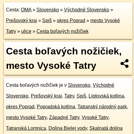
Cesta:
OMA
»
Slovensko
»
Východné Slovensko
»
Prešovský kraj
»
Spiš
»
okres Poprad
»
mesto Vysoké
Tatry
»
ulice
»
Cesta boľavých nožičiek
Cesta boľavých nožičiek,
mesto Vysoké Tatry
Cesta boľavých nožičiek je v
Slovensko
,
Východné
Slovensko
,
Prešovský kraj
,
Tatry
,
Spiš
,
Liptovská kotlina
,
okres Poprad
,
Popradská kotlina
,
Tatranský národný park
,
mesto Vysoké Tatry
,
Západné Tatry
,
Vysoké Tatry
,
Tatranská Lomnica
,
Dolina Bielej vody
,
Skalnatá dolina