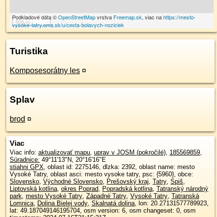
Podkladové dáta ©
OpenStreetMap
vrstva
Freemap.sk
, viac na
https://mesto-
500 m
vysoke-tatry.oma.sk/u/cesta-bolavych-noziciek
Turistika
Komposesorátny les
¤
Splav
brod
¤
Viac
Viac info:
aktualizovať mapu
,
uprav v JOSM (pokročilé)
,
185569859
,
Súradnice:
49°11'13"N
,
20°16'16"E
stiahni GPX
, oblast id: 2275146, dlzka: 2392, oblast name: mesto
Vysoké Tatry, oblast asci: mesto vysoke tatry, psc: {5960}, obce:
Slovensko
,
Východné Slovensko
,
Prešovský kraj
,
Tatry
,
Spiš
,
Liptovská kotlina
,
okres Poprad
,
Popradská kotlina
,
Tatranský národný
park
,
mesto Vysoké Tatry
,
Západné Tatry
,
Vysoké Tatry
,
Tatranská
Lomnica
,
Dolina Bielej vody
,
Skalnatá dolina
, lon: 20.27131577789923,
lat: 49.187049146195704, osm version: 6, osm changeset: 0, osm