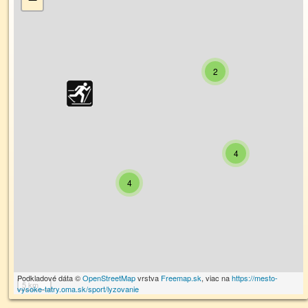
2
4
4
Podkladové dáta ©
OpenStreetMap
vrstva
Freemap.sk
, viac na
https://mesto-
5 km
vysoke-tatry.oma.sk/sport/lyzovanie