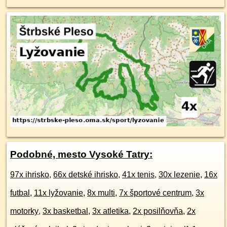
Podobné, mesto Vysoké Tatry:
97x ihrisko
,
66x detské ihrisko
,
41x tenis
,
30x lezenie
,
16x
futbal
,
11x lyžovanie
,
8x multi
,
7x športové centrum
,
3x
motorky
,
3x basketbal
,
3x atletika
,
2x posilňovňa
,
2x