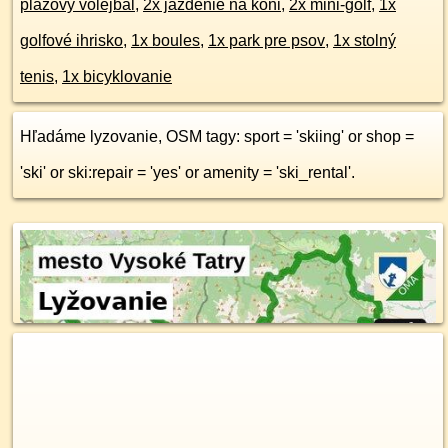
plážový volejbal
,
2x jazdenie na koni
,
2x mini-golf
,
1x
golfové ihrisko
,
1x boules
,
1x park pre psov
,
1x stolný
tenis
,
1x bicyklovanie
Hľadáme lyzovanie, OSM tagy: sport = 'skiing' or shop =
'ski' or ski:repair = 'yes' or amenity = 'ski_rental'.