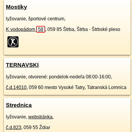
Mostíky
lyžovanie, športové centrum,
K vodopádom
58
,
059 85
Štrba, Štrba - Štrbské pleso
TERNAVSKI
lyžovanie, otvorené: pondelok-nedeľa 08:00-16:00,
č.d.
14010
,
059 60
mesto Vysoké Tatry, Tatranská Lomnica
Strednica
lyžovanie,
webstránka
,
č.d.
823
,
059 55
Ždiar