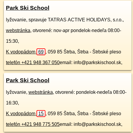
Park Ski School
lyžovanie, spravuje TATRAS ACTIVE HOLIDAYS, s.r.o.,
webstránka
, otvorené: nov-apr pondelok-nedeľa 08:00-
15:30,
K vodopádom
69
,
059 85
Štrba, Štrba - Štrbské pleso
telefón +421 948 367 050
email: info@parkskischool.sk,
Park Ski School
lyžovanie,
webstránka
, otvorené: pondelok-nedeľa 08:00-
16:30,
K vodopádom
15
,
059 85
Štrba, Štrba - Štrbské pleso
telefón +421 948 775 505
email: info@parkskischool.sk,