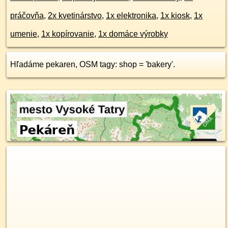
práčovňa
,
2x kvetinárstvo
,
1x elektronika
,
1x kiosk
,
1x
umenie
,
1x kopírovanie
,
1x domáce výrobky
Hľadáme pekaren, OSM tagy: shop = 'bakery'.