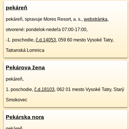
pekáreň
pekáreň, spravuje Mores Resort, a. s.,
webstránka
,
otvorené: pondelok-nedeľa 07:00-17:00,
-1. poschodie
,
č.d.
14053
,
059 60
mesto Vysoké Tatry,
Tatranská Lomnica
Pekárova žena
pekáreň,
1. poschodie
,
č.d.
18103
,
062 01
mesto Vysoké Tatry, Starý
Smokovec
Pekárska nora
pekáreň,