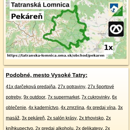
Podobné, mesto Vysoké Tatry:
41x darčeková predajňa
,
27x potraviny
,
27x športové
potreby
,
9x outdoor
,
7x supermarket
,
7x cukrovinky
,
6x
oblečenie
,
4x kaderníctvo
,
4x zmrzlina
,
4x predaj vína
,
3x
masáž
,
3x pekáreň
,
2x salón krásy
,
2x trhovisko
,
2x
kníhkupectvo
,
2x predaj alkoholu
,
2x delikatesy
,
2x