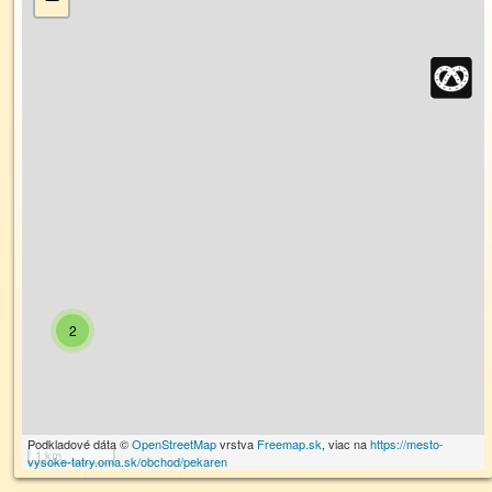
2
Podkladové dáta ©
OpenStreetMap
vrstva
Freemap.sk
, viac na
https://mesto-
1 km
vysoke-tatry.oma.sk/obchod/pekaren