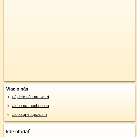
Viac o nás
nájdete nás na twittri
alebo na faceboooku
alebo aj v správach
kde hľadať