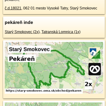
č.d.
18021
,
062 01
mesto Vysoké Tatry, Starý Smokovec
pekáreň inde
Starý Smokovec (2x)
,
Tatranská Lomnica (1x)